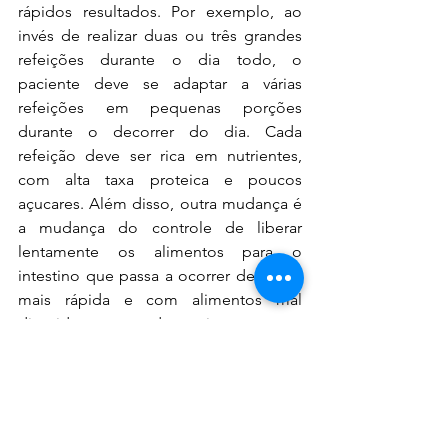
rápidos resultados. Por exemplo, ao 
invés de realizar duas ou três grandes 
refeições durante o dia todo, o 
paciente deve se adaptar a várias 
refeições em pequenas porções 
durante o decorrer do dia. Cada 
refeição deve ser rica em nutrientes, 
com alta taxa proteica e poucos 
açucares. Além disso, outra mudança é 
a mudança do controle de liberar 
lentamente os alimentos para o 
intestino que passa a ocorrer de forma 
mais rápida e com alimentos mal 
digeridos, causando muitas vezes o 
que se chama de Síndrome de 
Dumping (despejo). Deve-se ter 
cuidado com açucares, principalmente 
refinados que aumentam a chance de 
desenvolvimento da síndrome. Outra 