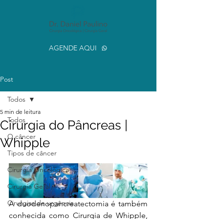
AGENDE AQUI
Post
Todos
5 min de leitura
Todos
Cirurgia do Pâncreas |
O câncer
Whipple
Tipos de câncer
Cirurgia Oncológica
Cirurgia Geral
Cirurgias de urgência
A duodenopancreatectomia é também 
conhecida como Cirurgia de Whipple, 