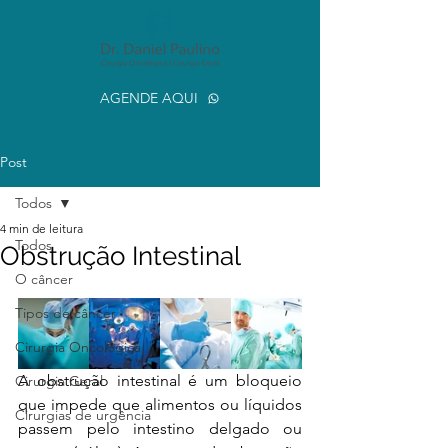
AGENDE AQUI
Post
Todos
4 min de leitura
Todos
Obstrução Intestinal
O câncer
Tipos de câncer
Cirurgia Oncológica
A obstrução intestinal é um bloqueio 
Cirurgia Geral
que impede que alimentos ou líquidos 
Cirurgias de urgência
passem pelo intestino delgado ou 