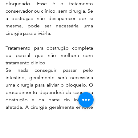
bloqueado. Esse é o tratamento 
conservador ou clínico, sem cirurgia. Se 
a obstrução não desaparecer por si 
mesma, pode ser necessária uma 
cirurgia para aliviá-la. 
Tratamento para obstrução completa 
ou parcial que não melhora com 
tratamento clínico
Se nada conseguir passar pelo 
intestino, geralmente será necessária 
uma cirurgia para aliviar o bloqueio. O 
procedimento dependerá da causa da 
obstrução e da parte do intestino 
afetada. A cirurgia geralmente envolve 
a remoção da obstrução, bem como 
qualquer seção do intestino que 
morreu ou está em sofrimento com 
perfuração. Na maioria dos casos, o 