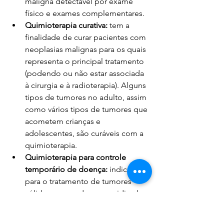
maligna detectável por exame 
físico e exames complementares.
Quimioterapia curativa: 
tem a 
finalidade de curar pacientes com 
neoplasias malignas para os quais 
representa o principal tratamento 
(podendo ou não estar associada 
à cirurgia e à radioterapia). Alguns 
tipos de tumores no adulto, assim 
como vários tipos de tumores que 
acometem crianças e 
adolescentes, são curáveis com a 
quimioterapia.
Quimioterapia para controle 
temporário de doença: 
indicada 
para o tratamento de tumores 
sólidos, avançados ou recidivados 
ou neoplasias hematopoéticas de 
evolução crônica. Permite longa 