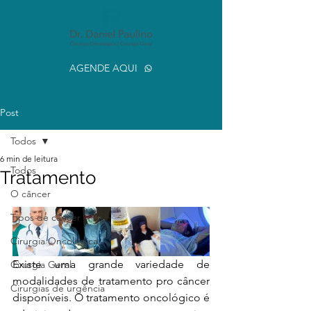
AGENDE AQUI
Post
Todos
6 min de leitura
Todos
Tratamento
O câncer
Tipos de câncer
Cirurgia Oncológica
Existe uma grande variedade de 
Cirurgia Geral
modalidades de tratamento pro câncer 
Cirurgias de urgência
disponíveis. O tratamento oncológico é 