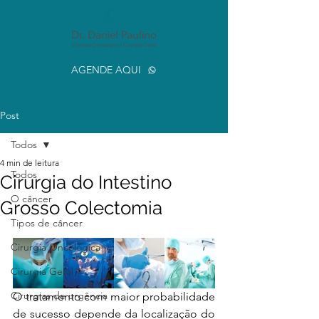
AGENDE AQUI
Post
Todos
4 min de leitura
Todos
Cirurgia do Intestino
O câncer
Grosso Colectomia
Tipos de câncer
Cirurgia Oncológica
Cirurgia Geral
Cirurgias de urgência
O tratamento com maior probabilidade 
de sucesso depende da localização do 