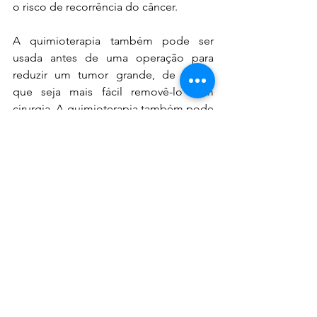
o risco de recorrência do câncer.
A quimioterapia também pode ser 
usada antes de uma operação para 
reduzir um tumor grande, de modo 
que seja mais fácil removê-lo com 
cirurgia. A quimioterapia também pode 
ser usada para aliviar os sintomas do 
câncer de cólon que não podem ser 
removidos com cirurgia ou que se 
espalharam para outras áreas do corpo. 
Às vezes, é combinado com terapia de 
radiação.
Para algumas pessoas com câncer de 
cólon em estágio III de baixo risco, um 
ciclo mais curto de quimioterapia após 
a cirurgia pode ser possível. Essa 
abordagem pode reduzir os efeitos 