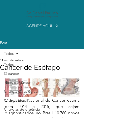
AGENDE AQUI
Post
Todos
11 min de leitura
Todos
Câncer de Esôfago
O câncer
Tipos de câncer
Cirurgia Oncológica
O Instituto Nacional de Câncer estima 
Cirurgia Geral
para 2014 e 2015, que sejam 
Cirurgias de urgência
diagnosticados no Brasil 10.780 novos 