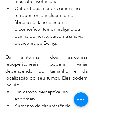
músculo involuntário
Outros tipos menos comuns no 
retroperitônio incluem tumor 
fibroso solitário, sarcoma 
pleomórfico, tumor maligno da 
bainha do nervo, sarcoma sinovial 
e sarcoma de Ewing.
Os sintomas dos sarcomas 
retroperitoneais podem variar 
dependendo do tamanho e da 
localização do seu tumor. Eles podem 
incluir:
Um caroço perceptível no 
abdômen
Aumento da circunferência 
abdominal
Dor incômoda no abdômen ou 
nas costas