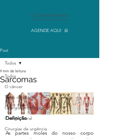
AGENDE AQUI
Post
Todos
9 min de leitura
Todos
Sarcomas
O câncer
Tipos de câncer
Cirurgia Oncológica
Definição
Cirurgia Geral
Cirurgias de urgência
As partes moles do nosso corpo 